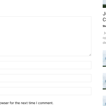
J
C
St
Ju
op
di
owser for the next time I comment.