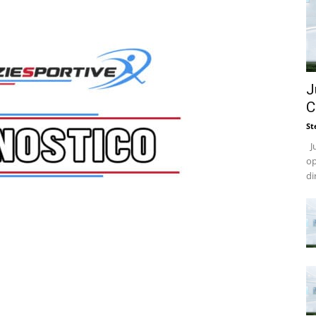
J
C
St
Ju
op
di