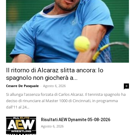
Il ritorno di Alcaraz slitta ancora: lo
spagnolo non giocherà a...
Cesare De Pasquale
-
Agosto 6, 2026
0
Si allunga l'assenza forzata di Carlos Alcaraz. Il tennista spagnolo ha
deciso di rinunciare al Master 1000 di Cincinnati, in programma
dall'11 al 24...
Risultati AEW Dynamite 05-08-2026
Agosto 6, 2026