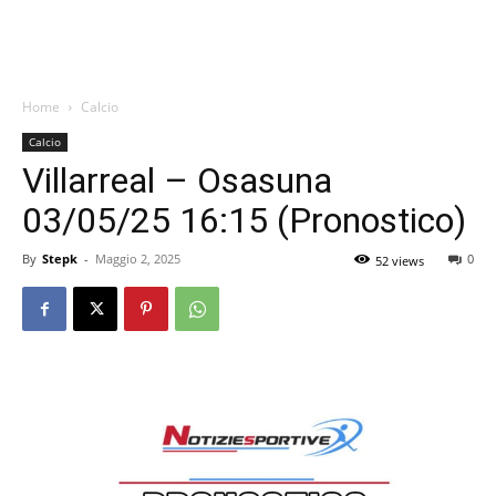
Home
Calcio
Calcio
Villarreal – Osasuna
03/05/25 16:15 (Pronostico)
By
Stepk
-
Maggio 2, 2025
0
52 views