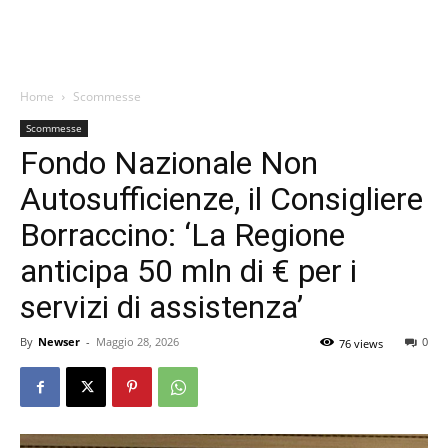
Home
Scommesse
Scommesse
Fondo Nazionale Non
Autosufficienze, il Consigliere
Borraccino: ‘La Regione
anticipa 50 mln di € per i
servizi di assistenza’
By
Newser
-
Maggio 28, 2026
0
76 views