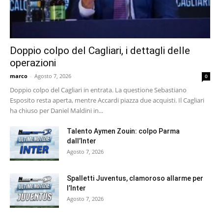
Doppio colpo del Cagliari, i dettagli delle
operazioni
marco
-
Agosto 7, 2026
0
Doppio colpo del Cagliari in entrata. La questione Sebastiano
Esposito resta aperta, mentre Accardi piazza due acquisti. Il Cagliari
ha chiuso per Daniel Maldini in...
Talento Aymen Zouin: colpo Parma
dall’Inter
Agosto 7, 2026
Spalletti Juventus, clamoroso allarme per
l’Inter
Agosto 7, 2026