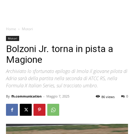
Home
Motori
Motori
Bolzoni Jr. torna in pista a
Magione
Archiviato lo sfortunato epilogo di Imola il giovane pilota di
Adria sarà della partita nella seconda di ATCC RS, nella
Formula X Italian Series, sul tracciato umbro.
By
fh.communication
-
Maggio 7, 2025
0
86 views