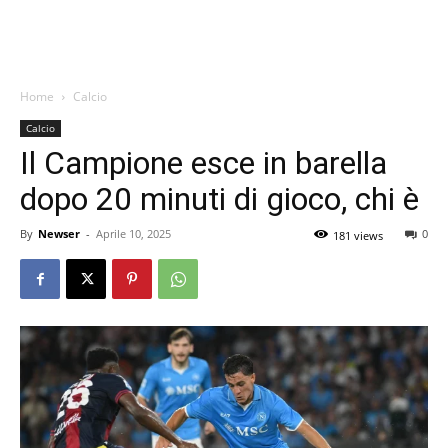
Home
Calcio
Calcio
Il Campione esce in barella
dopo 20 minuti di gioco, chi è
By
Newser
-
Aprile 10, 2025
0
181 views