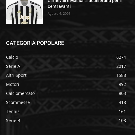
Carnevali e Massara accelerano per il
centravanti
Agosto 6, 2026
CATEGORIA POPOLARE
Calcio
6274
Serie A
2017
Altri Sport
1588
Motori
992
Calciomercato
803
Scommesse
418
Tennis
161
Serie B
108