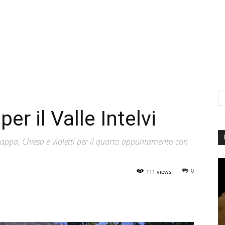
er il Valle Intelvi
Chiappa, Chiesa e Violetti per il quarto appuntamento con
0
111 views