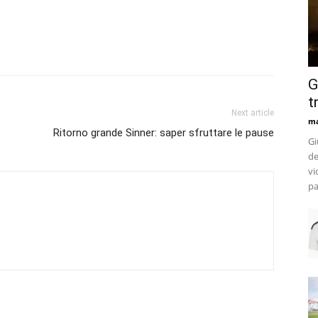
G
t
Next article
m
Ritorno grande Sinner: saper sfruttare le pause
Gi
de
vi
pa