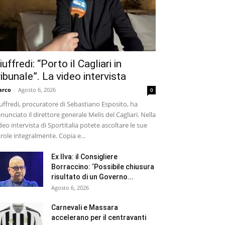
iuffredi: “Porto il Cagliari in
ribunale”. La video intervista
arco
-
Agosto 6, 2026
0
uffredi, procuratore di Sebastiano Esposito, ha
nunciato il direttore generale Melis del Cagliari. Nella
deo intervista di Sportitalia potete ascoltare le sue
role integralmente. Copia e...
Ex Ilva: il Consigliere
Borraccino: ‘Possibile chiusura
risultato di un Governo...
Agosto 6, 2026
Carnevali e Massara
accelerano per il centravanti