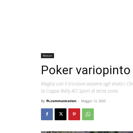
Motori
Poker variopinto p
Maglia con il tricolore assieme agli elvetici 
la Coppa Rally ACI Sport di terza zona.
By
fh.communication
-
Maggio 12, 2025