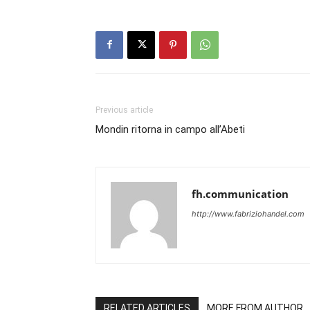
Previous article
Mondin ritorna in campo all’Abeti
fh.communication
http://www.fabriziohandel.com
RELATED ARTICLES
MORE FROM AUTHOR