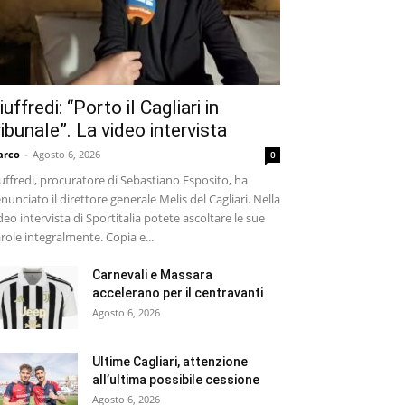
iuffredi: “Porto il Cagliari in
ribunale”. La video intervista
arco
-
Agosto 6, 2026
0
uffredi, procuratore di Sebastiano Esposito, ha
nunciato il direttore generale Melis del Cagliari. Nella
deo intervista di Sportitalia potete ascoltare le sue
role integralmente. Copia e...
Carnevali e Massara
accelerano per il centravanti
Agosto 6, 2026
Ultime Cagliari, attenzione
all’ultima possibile cessione
Agosto 6, 2026