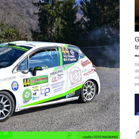
G
t
m
Gi
de
vi
pa