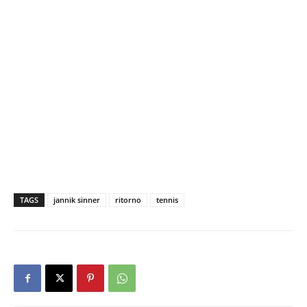
TAGS
jannik sinner
ritorno
tennis