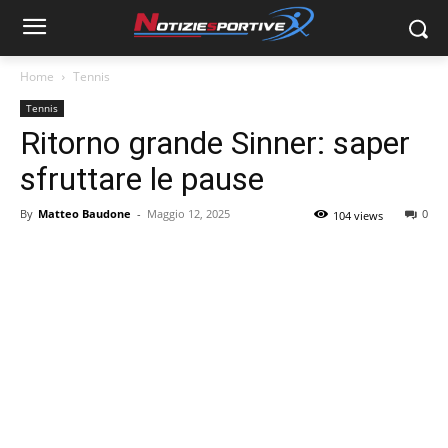
Home
Tennis
Tennis
Ritorno grande Sinner: saper
sfruttare le pause
By
Matteo Baudone
-
Maggio 12, 2025
0
104 views