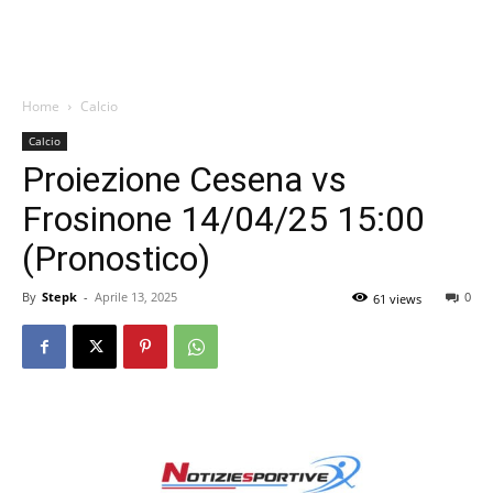
Home
Calcio
Calcio
Proiezione Cesena vs
Frosinone 14/04/25 15:00
(Pronostico)
By
Stepk
-
Aprile 13, 2025
0
61 views