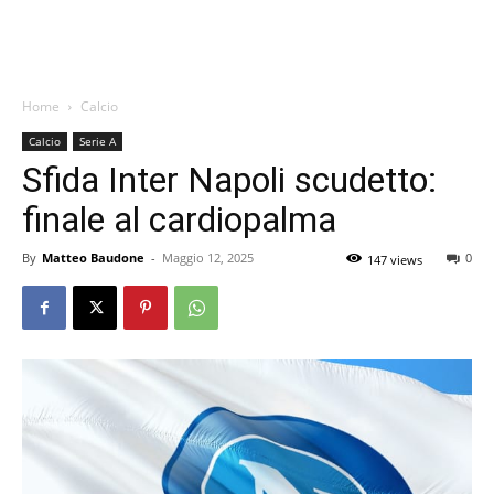
Home
Calcio
Calcio
Serie A
Sfida Inter Napoli scudetto:
finale al cardiopalma
By
Matteo Baudone
-
Maggio 12, 2025
0
147 views