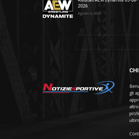
2026
Agosto 6, 2026
CHI
Benve
gli 
appr
altr
prof
ulti
Cont