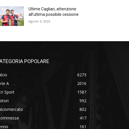
Ultime Cagliari, attenzione
all’ultima possibile cessione
Agosto 6, 2026
ATEGORIA POPOLARE
lcio
6273
rie A
2016
tri Sport
1587
otori
992
alciomercato
802
commesse
417
ennis
161