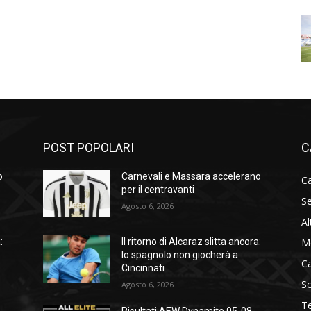
POST POPOLARI
C
o
Carnevali e Massara accelerano
Ca
per il centravanti
Se
Agosto 6, 2026
Al
M
:
Il ritorno di Alcaraz slitta ancora:
lo spagnolo non giocherà a
C
Cincinnati
S
Agosto 6, 2026
T
Risultati AEW Dynamite 05-08-