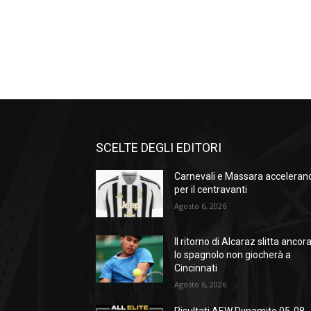
SCELTE DEGLI EDITORI
Carnevali e Massara acceleran
per il centravanti
Agosto 6, 2026
Il ritorno di Alcaraz slitta ancora
lo spagnolo non giocherà a
Cincinnati
Agosto 6, 2026
Risultati AEW Dynamite 05-08-