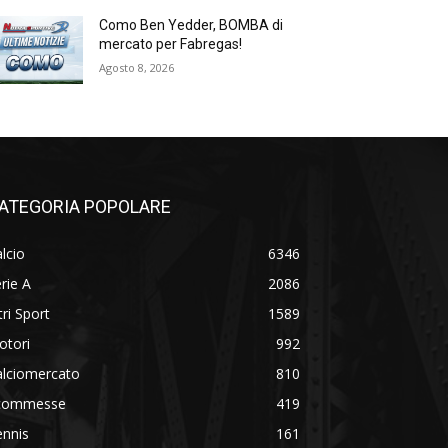
Como Ben Yedder, BOMBA di
mercato per Fabregas!
Agosto 8, 2026
ATEGORIA POPOLARE
lcio
6346
rie A
2086
tri Sport
1589
otori
992
alciomercato
810
commesse
419
ennis
161