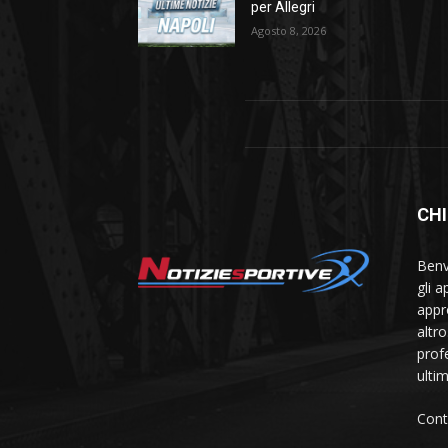
per Allegri
Agosto 8, 2026
CHI
Benve
gli 
appr
altr
prof
ulti
Cont