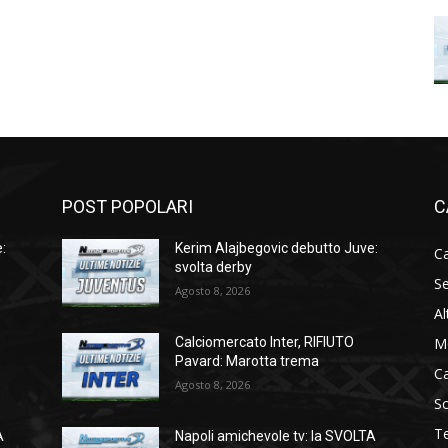
POST POPOLARI
C
:
Kerim Alajbegovic debutto Juve:
Ca
svolta derby
Se
Agosto 8, 2026
Al
M
Calciomercato Inter, RIFIUTO
Pavard: Marotta trema
C
Agosto 8, 2026
S
T
A
Napoli amichevole tv: la SVOLTA