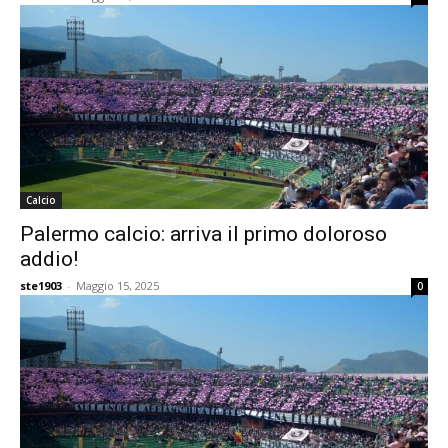
Calcio
Palermo calcio: arriva il primo doloroso
addio!
ste1903
-
Maggio 15, 2025
0