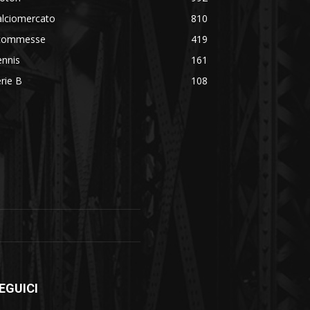
alciomercato
810
commesse
419
ennis
161
rie B
108
EGUICI