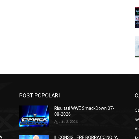
POST POPOLARI
C
Risultati WWE SmackDown 07-
Ca
08-2026
Se
Agosto 8, 2026
Al
M
‘A
IL CONSIGLIERE BORRACCINO: ‘A