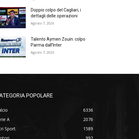
Doppio colpo del Cagliari, i
dettagli delle operazioni
Agosto 7, 2026
Talento Aymen Zouin: colpo
Parma dall’Inter
Agosto 7, 2026
ATEGORIA POPOLARE
lcio
6336
rie A
2076
tri Sport
1589
otori
992