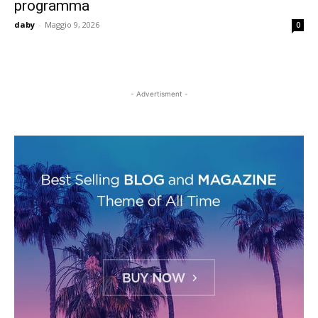
programma
daby
-
Maggio 9, 2026
0
- Advertisment -