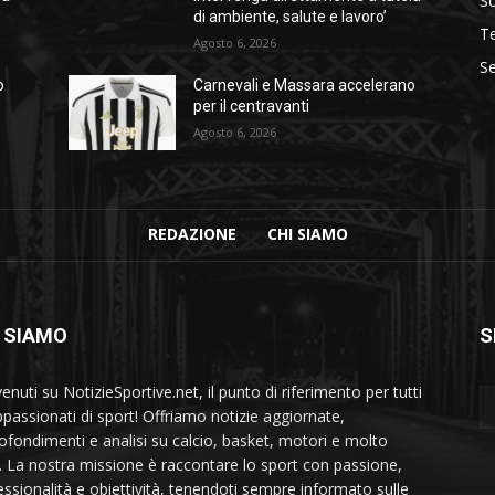
S
di ambiente, salute e lavoro’
T
Agosto 6, 2026
Se
o
Carnevali e Massara accelerano
per il centravanti
Agosto 6, 2026
REDAZIONE
CHI SIAMO
 SIAMO
S
nuti su NotizieSportive.net, il punto di riferimento per tutti
appassionati di sport! Offriamo notizie aggiornate,
ofondimenti e analisi su calcio, basket, motori e molto
o. La nostra missione è raccontare lo sport con passione,
essionalità e obiettività, tenendoti sempre informato sulle