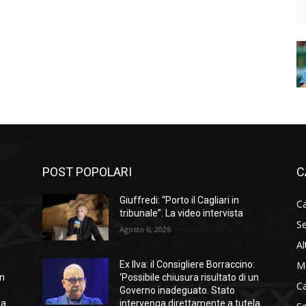
POST POPOLARI
C
Giuffredi: “Porto il Cagliari in
Ca
tribunale”. La video intervista
Se
Agosto 6, 2026
Al
M
:
Ex Ilva: il Consigliere Borraccino:
un
‘Possibile chiusura risultato di un
C
Governo inadeguato. Stato
la
intervenga direttamente a tutela