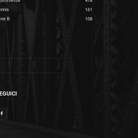
commesse
418
ennis
161
rie B
108
EGUICI