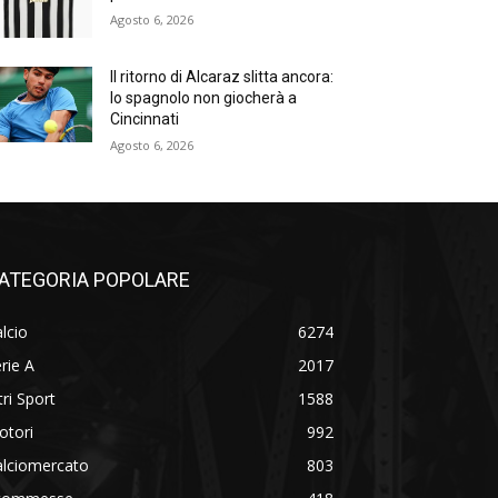
Agosto 6, 2026
Il ritorno di Alcaraz slitta ancora:
lo spagnolo non giocherà a
Cincinnati
Agosto 6, 2026
ATEGORIA POPOLARE
lcio
6274
rie A
2017
tri Sport
1588
otori
992
alciomercato
803