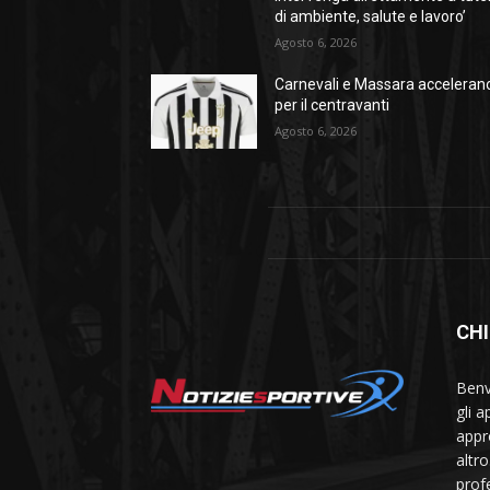
di ambiente, salute e lavoro’
Agosto 6, 2026
Carnevali e Massara acceleran
per il centravanti
Agosto 6, 2026
CHI
Benve
gli 
appr
altr
prof