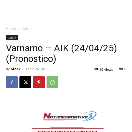
Home
Calcio
Calcio
Varnamo – AIK (24/04/25)
(Pronostico)
By
Stepk
-
Aprile 24, 2025
0
62 views