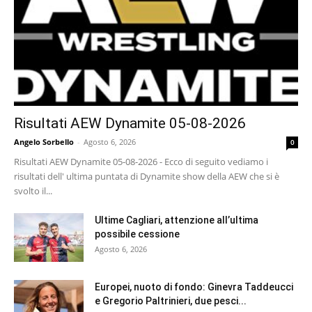
Risultati AEW Dynamite 05-08-2026
Angelo Sorbello
-
Agosto 6, 2026
0
Risultati AEW Dynamite 05-08-2026 - Ecco di seguito vediamo i
risultati dell' ultima puntata di Dynamite show della AEW che si è
svolto il...
Ultime Cagliari, attenzione all’ultima
possibile cessione
Agosto 6, 2026
Europei, nuoto di fondo: Ginevra Taddeucci
e Gregorio Paltrinieri, due pesci...