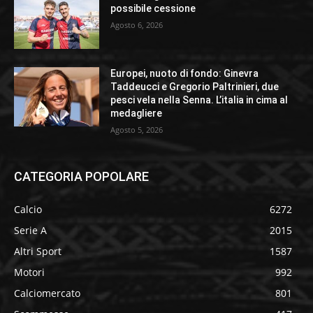
possibile cessione
Agosto 6, 2026
Europei, nuoto di fondo: Ginevra
Taddeucci e Gregorio Paltrinieri, due
pesci vela nella Senna. L’italia in cima al
medagliere
Agosto 5, 2026
CATEGORIA POPOLARE
Calcio
6272
Serie A
2015
Altri Sport
1587
Motori
992
Calciomercato
801