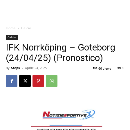
Home
Calcio
Calcio
IFK Norrköping – Goteborg
(24/04/25) (Pronostico)
By
Stepk
-
Aprile 24, 2025
0
66 views