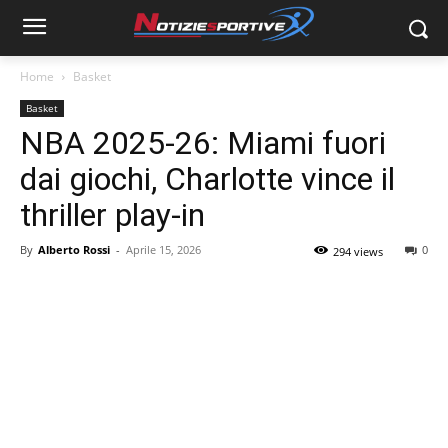
Home
Basket
Basket
NBA 2025-26: Miami fuori
dai giochi, Charlotte vince il
thriller play-in
By
Alberto Rossi
-
Aprile 15, 2026
0
294 views