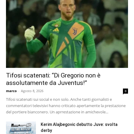
Tifosi scatenati: “Di Gregorio non è
assolutamente da Juventus!”
marco
-
Agosto 8, 2026
0
Tifosi scatenati sui social e non solo. Anche tanti giornalisti e
commentatori televisivi hanno criticato apertamente la prestazione
del portiere bianconero. Un aprrestazione in amichevole...
Kerim Alajbegovic debutto Juve: svolta
derby