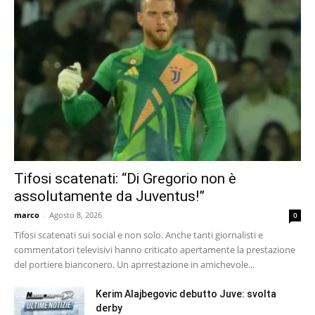
Tifosi scatenati: “Di Gregorio non è
assolutamente da Juventus!”
marco
-
Agosto 8, 2026
0
Tifosi scatenati sui social e non solo. Anche tanti giornalisti e
commentatori televisivi hanno criticato apertamente la prestazione
del portiere bianconero. Un aprrestazione in amichevole...
Kerim Alajbegovic debutto Juve: svolta
derby