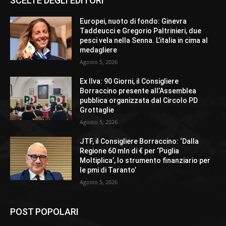
SCELTE DEGLI EDITORI
Europei, nuoto di fondo: Ginevra
Taddeucci e Gregorio Paltrinieri, due
pesci vela nella Senna. L’italia in cima al
medagliere
Agosto 5, 2026
Ex Ilva: 90 Giorni, il Consigliere
Borraccino presente all’Assemblea
pubblica organizzata dal Circolo PD
Grottaglie
Agosto 5, 2026
JTF, il Consigliere Borraccino: ‘Dalla
Regione 60 mln di € per ‘Puglia
Moltiplica’, lo strumento finanziario per
le pmi di Taranto’
Agosto 5, 2026
POST POPOLARI