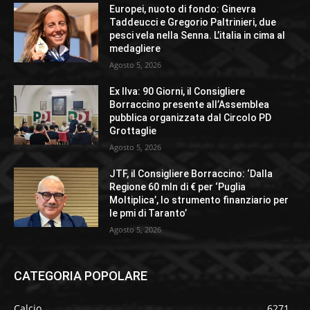
Europei, nuoto di fondo: Ginevra
Taddeucci e Gregorio Paltrinieri, due
pesci vela nella Senna. L’italia in cima al
medagliere
Agosto 5, 2026
Ex Ilva: 90 Giorni, il Consigliere
Borraccino presente all’Assemblea
pubblica organizzata dal Circolo PD
Grottaglie
Agosto 5, 2026
JTF, il Consigliere Borraccino: ‘Dalla
Regione 60 mln di € per ‘Puglia
Moltiplica’, lo strumento finanziario per
le pmi di Taranto’
Agosto 5, 2026
CATEGORIA POPOLARE
Calcio
6271