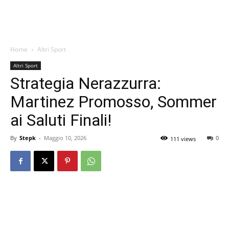
Home
Altri Sport
Altri Sport
Strategia Nerazzurra:
Martinez Promosso, Sommer
ai Saluti Finali!
By
Stepk
-
Maggio 10, 2026
0
111 views