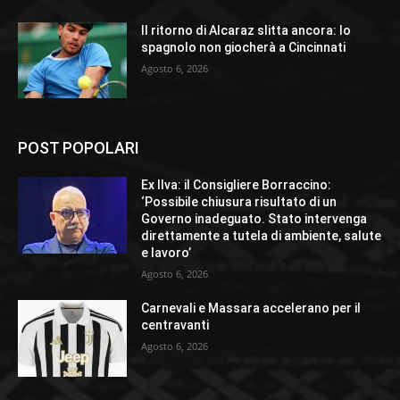
Il ritorno di Alcaraz slitta ancora: lo
spagnolo non giocherà a Cincinnati
Agosto 6, 2026
POST POPOLARI
Ex Ilva: il Consigliere Borraccino:
‘Possibile chiusura risultato di un
Governo inadeguato. Stato intervenga
direttamente a tutela di ambiente, salute
e lavoro’
Agosto 6, 2026
Carnevali e Massara accelerano per il
centravanti
Agosto 6, 2026