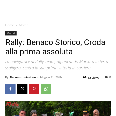
Home
Motori
Motori
Rally: Benaco Storico, Croda
alla prima assoluta
La navigatrice di Rally Team, affiancando Marsura in terra
scaligera, centra la sua prima vittoria in carriera.
By
fh.communication
-
Maggio 11, 2026
0
62 views