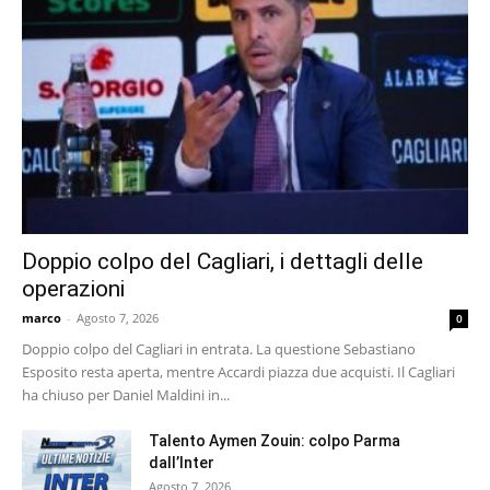
Doppio colpo del Cagliari, i dettagli delle
operazioni
marco
-
Agosto 7, 2026
0
Doppio colpo del Cagliari in entrata. La questione Sebastiano
Esposito resta aperta, mentre Accardi piazza due acquisti. Il Cagliari
ha chiuso per Daniel Maldini in...
Talento Aymen Zouin: colpo Parma
dall’Inter
Agosto 7, 2026