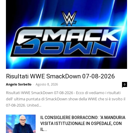
Risultati WWE SmackDown 07-08-2026
Angelo Sorbello
-
Agosto 8, 2026
0
Risultati WWE SmackDown 07-08-2026 - Ecco di vediamo i risultati
dell' ultima puntata di SmackDown show della WWE che si è svolto il
07-08-2026. United...
IL CONSIGLIERE BORRACCINO: ‘A MANDURIA
VISITA ISTITUZIONALE IN OSPEDALE, CON
IL...