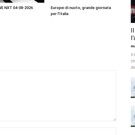
WE NXT 04-08-2026
Europei di nuoto, grande giornata
per l’Italia
I
l
m
Il
ch
di