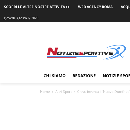
SCOPRI LE ALTRE NOSTRE ATTIVITÀ >>
WEB AGENCY ROMA
ACQU
giovedì, Agosto 6, 2026
CHI SIAMO
REDAZIONE
NOTIZIE SPO
Home
Altri Sport
Chivu inventa il ‘Nuovo Dumfries’: