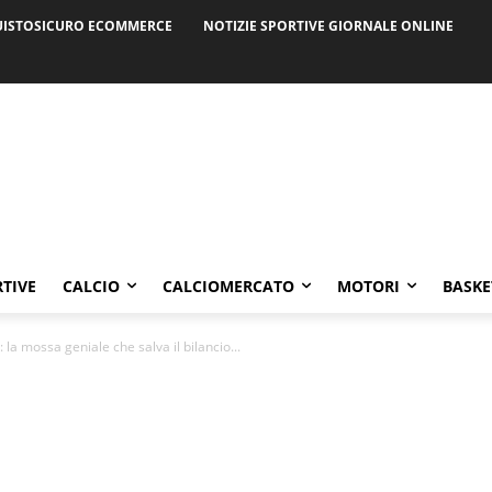
ISTOSICURO ECOMMERCE
NOTIZIE SPORTIVE GIORNALE ONLINE
RTIVE
CALCIO
CALCIOMERCATO
MOTORI
BASKE
 la mossa geniale che salva il bilancio...