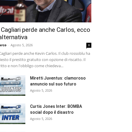
l Cagliari perde anche Carlos, ecco
’alternativa
arco
-
Agosto 5, 2026
0
 Cagliari perde anche Kevin Carlos. Il club rossoblu ha
iesto il prestito gratuito con opzione di riscatto. Il
ritto e non l'obbligo come chiedeva...
Miretti Juventus: clamoroso
annuncio sul suo futuro
Agosto 5, 2026
Curtis Jones Inter: BOMBA
social dopo il disastro
Agosto 5, 2026