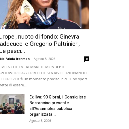
uropei, nuoto di fondo: Ginevra
addeucci e Gregorio Paltrinieri,
ue pesci...
bio Faiola Ironman
-
Agosto 5, 2026
0
ITALIA CHE FA TREMARE IL MONDO: IL
APOLAVORO AZZURRO CHE STA RIVOLUZIONANDO
I EUROPEI ​C’è un momento preciso in cui uno sport
ette di essere...
Ex Ilva: 90 Giorni, il Consigliere
Borraccino presente
all’Assemblea pubblica
organizzata...
Agosto 5, 2026