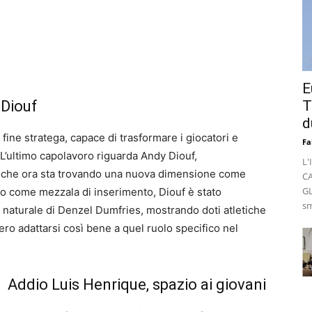
E
 Diouf
T
d
fine stratega, capace di trasformare i giocatori e
Fa
r. L’ultimo capolavoro riguarda Andy Diouf,
L'
a che ora sta trovando una nuova dimensione come
C
GL
ato come mezzala di inserimento, Diouf è stato
sm
naturale di Denzel Dumfries, mostrando doti atletiche
o adattarsi così bene a quel ruolo specifico nel
Addio Luis Henrique, spazio ai giovani