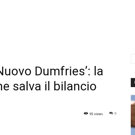
‘Nuovo Dumfries’: la
 salva il bilancio
0
95 views