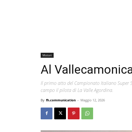
Motori
Al Vallecamonica
Il primo atto del Campionato Italiano Super S
campo il pilota di La Valle Agordina.
By
fh.communication
-
Maggio 12, 2026