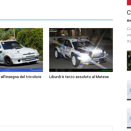
C
An
Co
ve
It
ll’insegna del tricolore
Liburdi è terzo assoluto al Matese