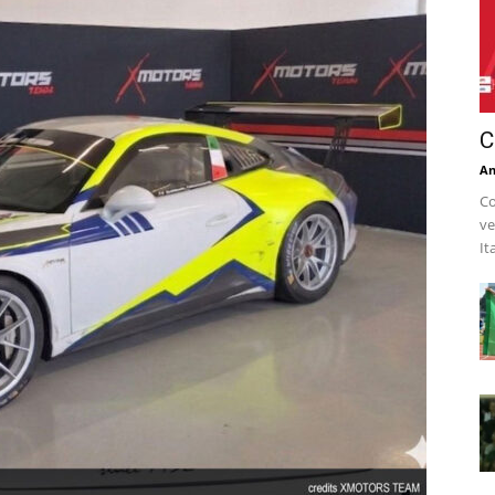
C
An
Co
ve
It