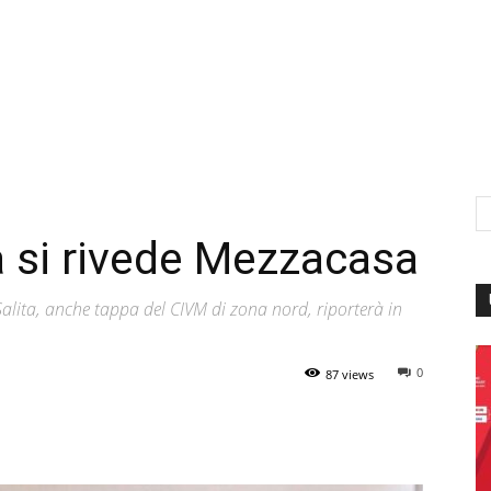
 si rivede Mezzacasa
alita, anche tappa del CIVM di zona nord, riporterà in
0
87 views