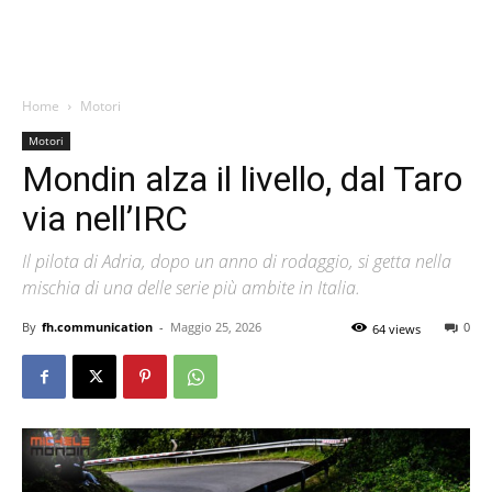
Home
Motori
Motori
Mondin alza il livello, dal Taro
via nell’IRC
Il pilota di Adria, dopo un anno di rodaggio, si getta nella
mischia di una delle serie più ambite in Italia.
By
fh.communication
-
Maggio 25, 2026
0
64 views