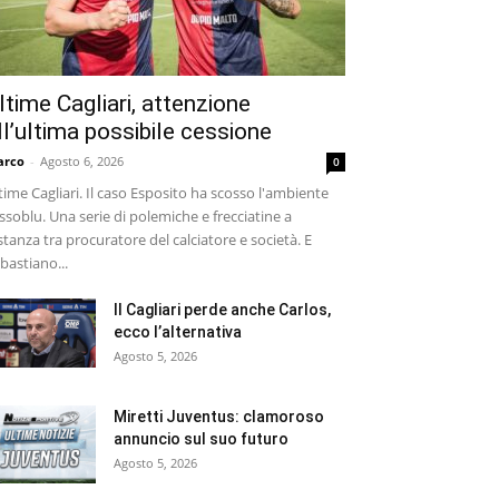
ltime Cagliari, attenzione
ll’ultima possibile cessione
arco
-
Agosto 6, 2026
0
time Cagliari. Il caso Esposito ha scosso l'ambiente
ssoblu. Una serie di polemiche e frecciatine a
stanza tra procuratore del calciatore e società. E
bastiano...
Il Cagliari perde anche Carlos,
ecco l’alternativa
Agosto 5, 2026
Miretti Juventus: clamoroso
annuncio sul suo futuro
Agosto 5, 2026