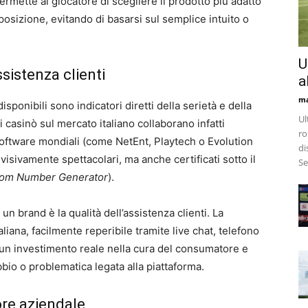
mette al giocatore di scegliere il prodotto più adatto
sposizione, evitando di basarsi sul semplice intuito o
U
sistenza clienti
a
m
disponibili sono indicatori diretti della serietà e della
Ul
i casinò sul mercato italiano collaborano infatti
ro
 software mondiali (come NetEnt, Playtech o Evolution
di
 visivamente spettacolari, ma anche certificati sotto il
Se
om Number Generator
).
i un brand è la qualità dell’assistenza clienti. La
liana, facilmente reperibile tramite live chat, telefono
a un investimento reale nella cura del consumatore e
bbio o problematica legata alla piattaforma.
ore aziendale