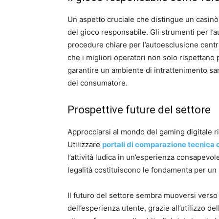
Un aspetto cruciale che distingue un casinò 
del gioco responsabile. Gli strumenti per l’a
procedure chiare per l’autoesclusione centra
che i migliori operatori non solo rispettan
garantire un ambiente di intrattenimento sano
del consumatore.
Prospettive future del settore
Approcciarsi al mondo del gaming digitale ri
Utilizzare
portali di comparazione tecnica
l’attività ludica in un’esperienza consapevole
legalità costituiscono le fondamenta per un i
Il futuro del settore sembra muoversi vers
dell’esperienza utente, grazie all’utilizzo dell