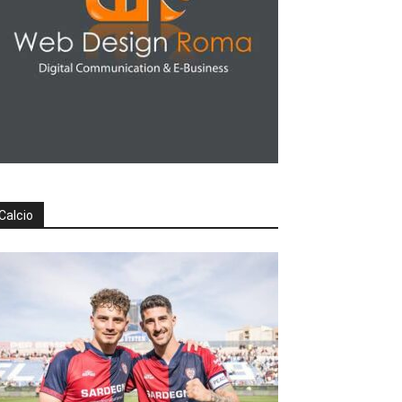
Calcio