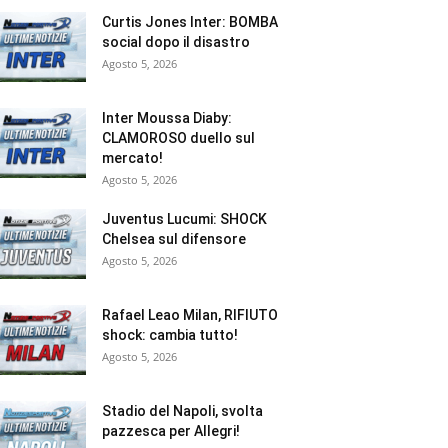
Curtis Jones Inter: BOMBA
social dopo il disastro
Agosto 5, 2026
Inter Moussa Diaby:
CLAMOROSO duello sul
mercato!
Agosto 5, 2026
Juventus Lucumi: SHOCK
Chelsea sul difensore
Agosto 5, 2026
Rafael Leao Milan, RIFIUTO
shock: cambia tutto!
Agosto 5, 2026
Stadio del Napoli, svolta
pazzesca per Allegri!