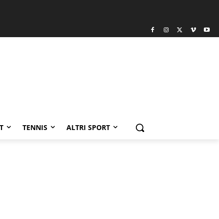
T
TENNIS
ALTRI SPORT