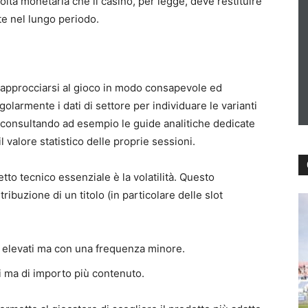
olta monetaria che il casinò, per legge, deve restituire
ite nel lungo periodo.
pprocciarsi al gioco in modo consapevole ed
egolarmente i dati di settore per individuare le varianti
consultando ad esempio le guide analitiche dedicate
 valore statistico delle proprie sessioni.
tto tecnico essenziale è la volatilità. Questo
ribuzione di un titolo (in particolare delle slot
i elevati ma con una frequenza minore.
i ma di importo più contenuto.