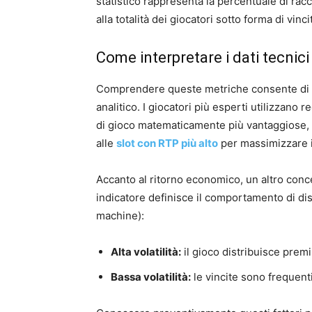
statistico rappresenta la percentuale di racc
alla totalità dei giocatori sotto forma di vinc
Come interpretare i dati tecnici
Comprendere queste metriche consente di a
analitico. I giocatori più esperti utilizzano r
di gioco matematicamente più vantaggiose, 
alle
slot con RTP più alto
per massimizzare il
Accanto al ritorno economico, un altro conce
indicatore definisce il comportamento di dist
machine):
Alta volatilità:
il gioco distribuisce prem
Bassa volatilità:
le vincite sono frequent