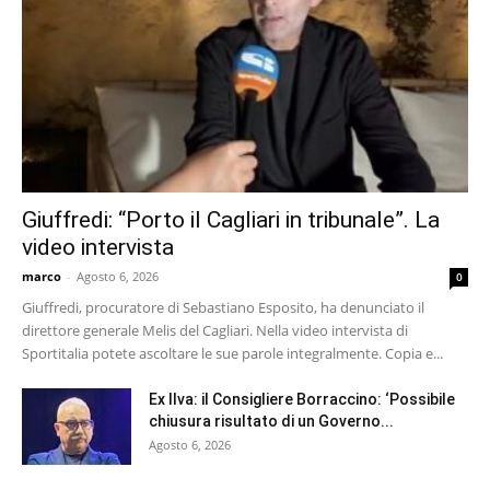
Giuffredi: “Porto il Cagliari in tribunale”. La
video intervista
marco
-
Agosto 6, 2026
0
Giuffredi, procuratore di Sebastiano Esposito, ha denunciato il
direttore generale Melis del Cagliari. Nella video intervista di
Sportitalia potete ascoltare le sue parole integralmente. Copia e...
Ex Ilva: il Consigliere Borraccino: ‘Possibile
chiusura risultato di un Governo...
Agosto 6, 2026