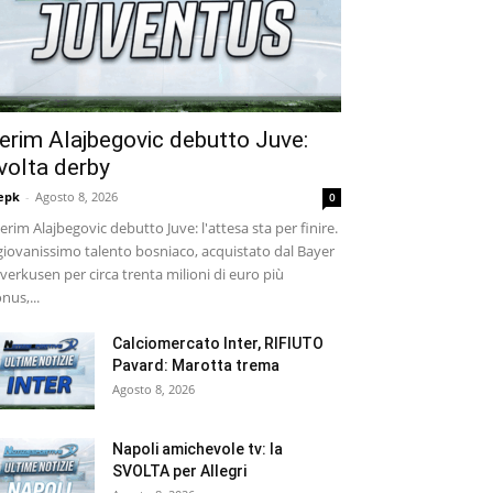
erim Alajbegovic debutto Juve:
volta derby
epk
-
Agosto 8, 2026
0
rim Alajbegovic debutto Juve: l'attesa sta per finire.
 giovanissimo talento bosniaco, acquistato dal Bayer
verkusen per circa trenta milioni di euro più
nus,...
Calciomercato Inter, RIFIUTO
Pavard: Marotta trema
Agosto 8, 2026
Napoli amichevole tv: la
SVOLTA per Allegri