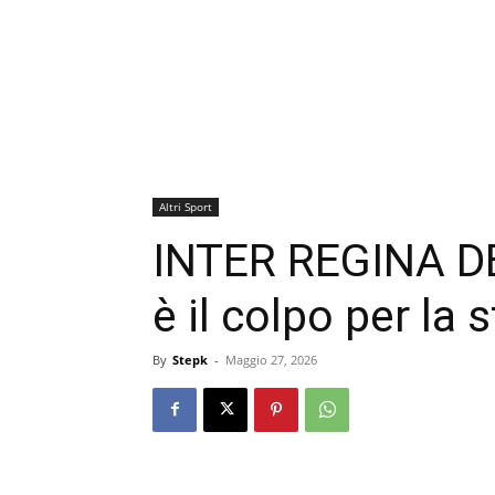
Altri Sport
INTER REGINA D
è il colpo per la
By
Stepk
-
Maggio 27, 2026