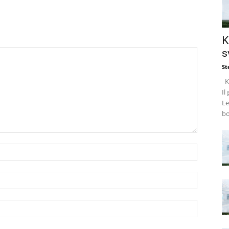
K
s
St
Ke
Il
Le
bo