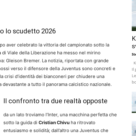
po lo scudetto 2026
K
po aver celebrato la vittoria del campionato sotto la
s
tà di Viale della Liberazione ha messo nel mirino
St
va: Gleison Bremer. La notizia, riportata con grande
Ke
ossi verso il difensore della Juventus sono concreti e
Il
Le
lla crisi d’identità dei bianconeri per chiudere una
bo
 devastante a tutto il panorama calcistico nazionale.
Il confronto tra due realtà opposte
da un lato troviamo l’Inter, una macchina perfetta che
sotto la guida di
Cristian Chivu
ha ritrovato
entusiasmo e solidità; dall’altro una Juventus che