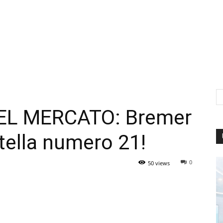
EL MERCATO: Bremer
 stella numero 21!
0
50 views