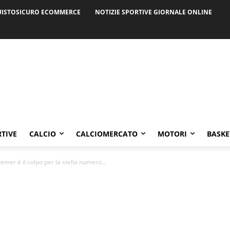
ISTOSICURO ECOMMERCE
NOTIZIE SPORTIVE GIORNALE ONLINE
RTIVE
CALCIO
CALCIOMERCATO
MOTORI
BASKE
r è il colpo per la stella numero...