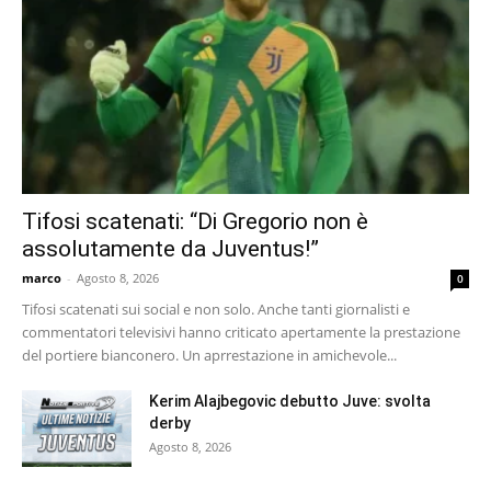
Tifosi scatenati: “Di Gregorio non è
assolutamente da Juventus!”
marco
-
Agosto 8, 2026
0
Tifosi scatenati sui social e non solo. Anche tanti giornalisti e
commentatori televisivi hanno criticato apertamente la prestazione
del portiere bianconero. Un aprrestazione in amichevole...
Kerim Alajbegovic debutto Juve: svolta
derby
Agosto 8, 2026