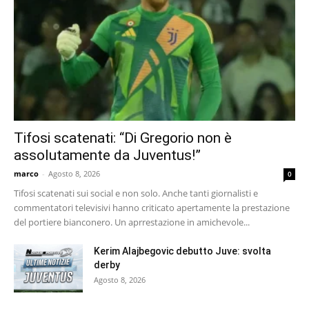
Tifosi scatenati: “Di Gregorio non è
assolutamente da Juventus!”
marco
-
Agosto 8, 2026
0
Tifosi scatenati sui social e non solo. Anche tanti giornalisti e
commentatori televisivi hanno criticato apertamente la prestazione
del portiere bianconero. Un aprrestazione in amichevole...
Kerim Alajbegovic debutto Juve: svolta
derby
Agosto 8, 2026