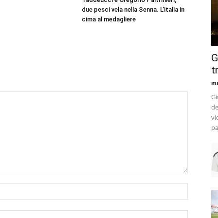
due pesci vela nella Senna. L’italia in
cima al medagliere
G
t
m
Gi
de
vi
pa