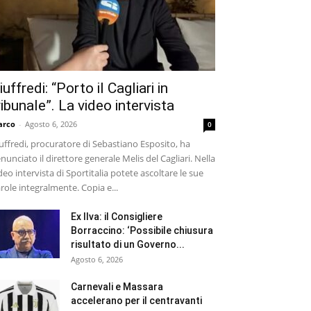
iuffredi: “Porto il Cagliari in
ribunale”. La video intervista
arco
-
Agosto 6, 2026
0
uffredi, procuratore di Sebastiano Esposito, ha
nunciato il direttore generale Melis del Cagliari. Nella
deo intervista di Sportitalia potete ascoltare le sue
role integralmente. Copia e...
Ex Ilva: il Consigliere
Borraccino: ‘Possibile chiusura
risultato di un Governo...
Agosto 6, 2026
Carnevali e Massara
accelerano per il centravanti