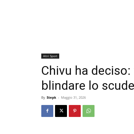
Altri Sport
Chivu ha deciso: 
blindare lo scude
By
Stepk
-
Maggio 31, 2026