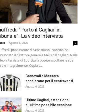
iuffredi: “Porto il Cagliari in
ribunale”. La video intervista
arco
-
Agosto 6, 2026
0
uffredi, procuratore di Sebastiano Esposito, ha
nunciato il direttore generale Melis del Cagliari. Nella
deo intervista di Sportitalia potete ascoltare le sue
role integralmente. Copia e...
Carnevali e Massara
accelerano per il centravanti
Agosto 6, 2026
Ultime Cagliari, attenzione
all’ultima possibile cessione
Agosto 6, 2026