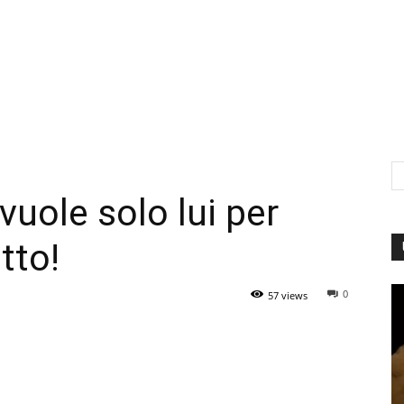
vuole solo lui per
tto!
0
57 views