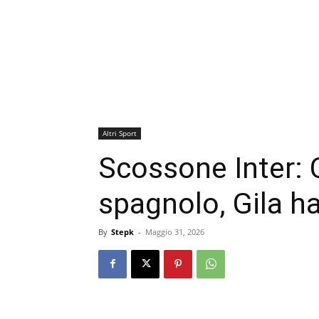
Altri Sport
Scossone Inter: 
spagnolo, Gila ha
By
Stepk
-
Maggio 31, 2026