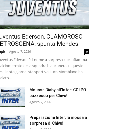
uventus Ederson, CLAMOROSO
ETROSCENA: spunta Mendes
epk
-
Agosto 7, 2026
0
ventus Ederson è il nome a sorpresa che infiamma
 calciomercato della squadra bianconera in queste
e. Il noto giornalista sportivo Luca Momblano ha
velato...
Moussa Diaby all’Inter: COLPO
pazzesco per Chivu!
Agosto 7, 2026
Preparazione Inter, la mossa a
sorpresa di Chivu!