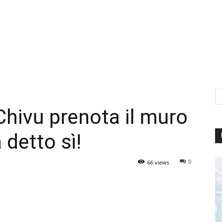
Chivu prenota il muro
 detto sì!
0
66 views