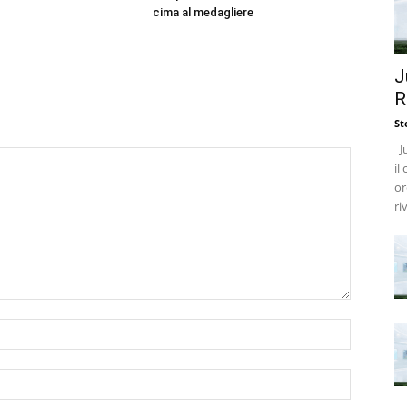
cima al medagliere
J
R
St
Ju
il
or
ri