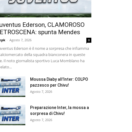
uventus Ederson, CLAMOROSO
ETROSCENA: spunta Mendes
epk
-
Agosto 7, 2026
0
ventus Ederson è il nome a sorpresa che infiamma
 calciomercato della squadra bianconera in queste
e. Il noto giornalista sportivo Luca Momblano ha
velato...
Moussa Diaby all’Inter: COLPO
pazzesco per Chivu!
Agosto 7, 2026
Preparazione Inter, la mossa a
sorpresa di Chivu!
Agosto 7, 2026