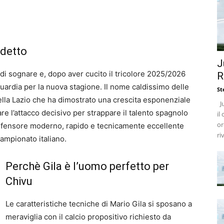
udetto
J
 di sognare e, dopo aver cucito il tricolore 2025/2026
R
guardia per la nuova stagione. Il nome caldissimo delle
St
della Lazio che ha dimostrato una crescita esponenziale
Ju
are l’attacco decisivo per strappare il talento spagnolo
il
or
difensore moderno, rapido e tecnicamente eccellente
ri
campionato italiano.
Perchè Gila è l’uomo perfetto per
Chivu
Le caratteristiche tecniche di Mario Gila si sposano a
meraviglia con il calcio propositivo richiesto da