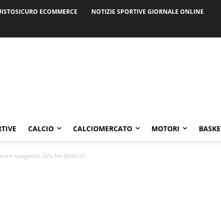
ISTOSICURO ECOMMERCE
NOTIZIE SPORTIVE GIORNALE ONLINE
RTIVE
CALCIO
CALCIOMERCATO
MOTORI
BASKE
muro spagnolo, Gila ha detto sì!