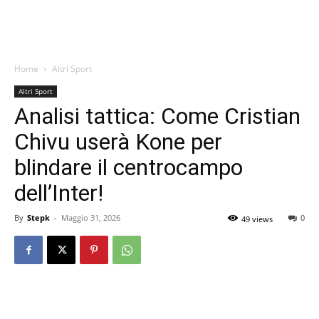
Home
Altri Sport
Altri Sport
Analisi tattica: Come Cristian
Chivu userà Kone per
blindare il centrocampo
dell’Inter!
By
Stepk
-
Maggio 31, 2026
0
49 views