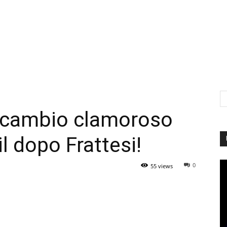
cambio clamoroso
l dopo Frattesi!
0
55 views