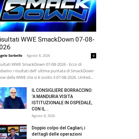
isultati WWE SmackDown 07-08-
026
gelo Sorbello
-
Agosto 8, 2026
0
sultati WWE SmackDown 07-08-2026 - Ecco di
diamo i risultati dell' ultima puntata di SmackDown
ow della WWE che si è svolto il 07-08-2026. United...
IL CONSIGLIERE BORRACCINO:
‘A MANDURIA VISITA
ISTITUZIONALE IN OSPEDALE,
CON IL...
Agosto 8, 2026
Doppio colpo del Cagliari, i
dettagli delle operazioni