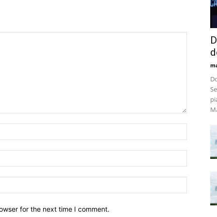
D
d
m
Do
Se
pi
Ma
owser for the next time I comment.