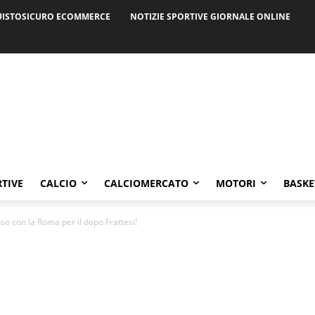
ISTOSICURO ECOMMERCE
NOTIZIE SPORTIVE GIORNALE ONLINE
RTIVE
CALCIO
CALCIOMERCATO
MOTORI
BASKE
 con la Roma per il dopo Frattesi!