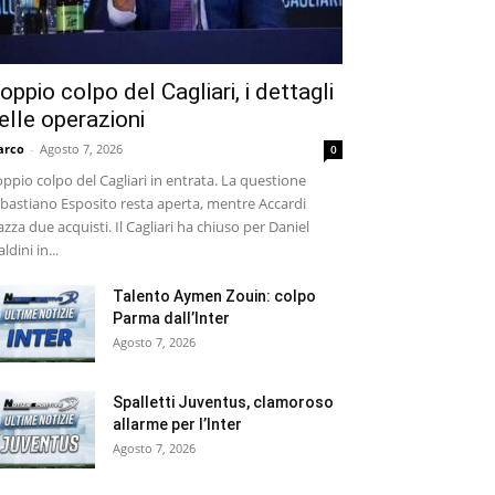
oppio colpo del Cagliari, i dettagli
elle operazioni
arco
-
Agosto 7, 2026
0
ppio colpo del Cagliari in entrata. La questione
bastiano Esposito resta aperta, mentre Accardi
azza due acquisti. Il Cagliari ha chiuso per Daniel
ldini in...
Talento Aymen Zouin: colpo
Parma dall’Inter
Agosto 7, 2026
Spalletti Juventus, clamoroso
allarme per l’Inter
Agosto 7, 2026