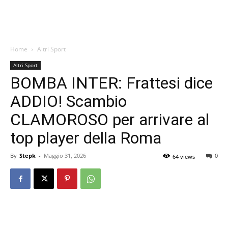
Home
Altri Sport
Altri Sport
BOMBA INTER: Frattesi dice
ADDIO! Scambio
CLAMOROSO per arrivare al
top player della Roma
By
Stepk
-
Maggio 31, 2026
0
64 views