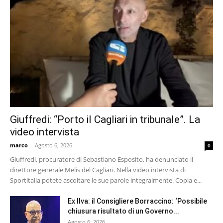
Giuffredi: “Porto il Cagliari in tribunale”. La
video intervista
marco
-
Agosto 6, 2026
0
Giuffredi, procuratore di Sebastiano Esposito, ha denunciato il
direttore generale Melis del Cagliari. Nella video intervista di
Sportitalia potete ascoltare le sue parole integralmente. Copia e...
Ex Ilva: il Consigliere Borraccino: ‘Possibile
chiusura risultato di un Governo...
Agosto 6, 2026