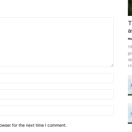
T
a
m
Ti
gi
ap
Un
owser for the next time I comment.