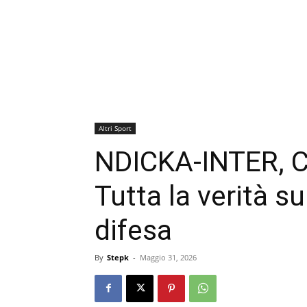
Altri Sport
NDICKA-INTER, 
Tutta la verità s
difesa
By
Stepk
-
Maggio 31, 2026