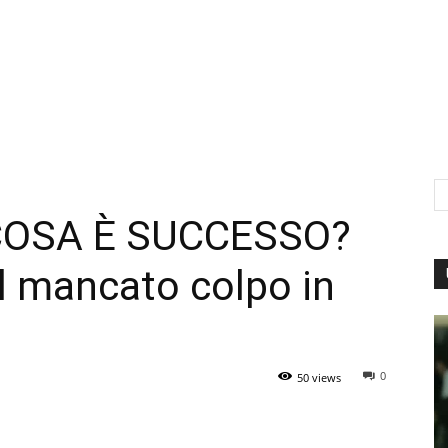
COSA È SUCCESSO?
ul mancato colpo in
0
50 views