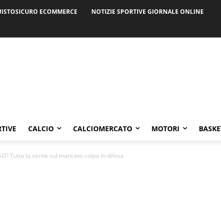
ISTOSICURO ECOMMERCE
NOTIZIE SPORTIVE GIORNALE ONLINE
RTIVE
CALCIO
CALCIOMERCATO
MOTORI
BASKE
Tutta la verità sul mancato colpo in difesa