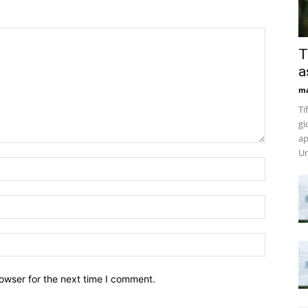
T
a
m
Ti
gi
ap
Un
owser for the next time I comment.