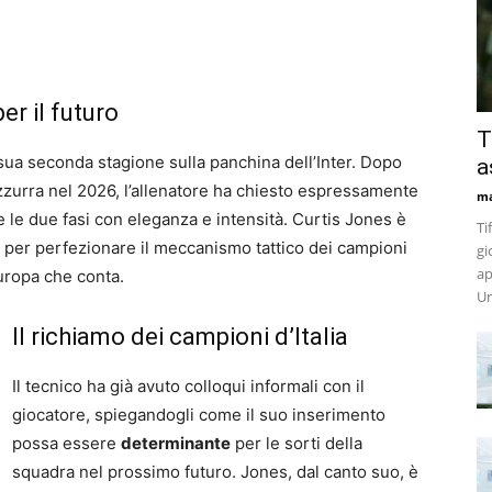
er il futuro
T
 sua seconda stagione sulla panchina dell’Inter. Dopo
a
azzurra nel 2026, l’allenatore ha chiesto espressamente
m
le due fasi con eleganza e intensità. Curtis Jones è
Ti
 per perfezionare il meccanismo tattico dei campioni
gi
ap
’Europa che conta.
Un
Il richiamo dei campioni d’Italia
Il tecnico ha già avuto colloqui informali con il
giocatore, spiegandogli come il suo inserimento
possa essere
determinante
per le sorti della
squadra nel prossimo futuro. Jones, dal canto suo, è