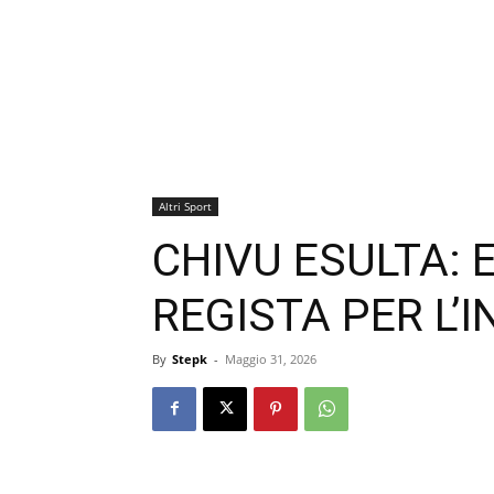
Altri Sport
CHIVU ESULTA: 
REGISTA PER L’I
By
Stepk
-
Maggio 31, 2026