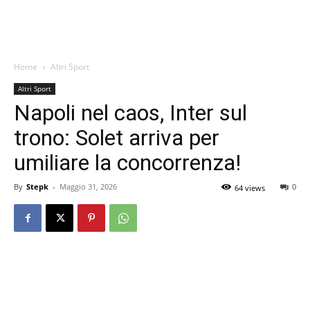
Home
Altri Sport
Altri Sport
Napoli nel caos, Inter sul
trono: Solet arriva per
umiliare la concorrenza!
By
Stepk
-
Maggio 31, 2026
0
64 views