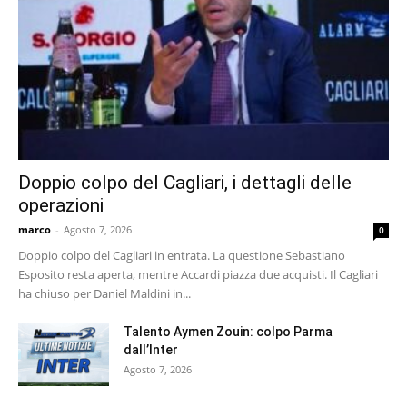
Doppio colpo del Cagliari, i dettagli delle
operazioni
marco
-
Agosto 7, 2026
0
Doppio colpo del Cagliari in entrata. La questione Sebastiano
Esposito resta aperta, mentre Accardi piazza due acquisti. Il Cagliari
ha chiuso per Daniel Maldini in...
Talento Aymen Zouin: colpo Parma
dall’Inter
Agosto 7, 2026