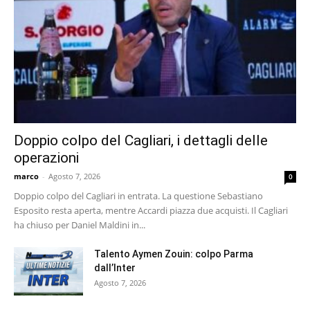
Doppio colpo del Cagliari, i dettagli delle
operazioni
marco
-
Agosto 7, 2026
0
Doppio colpo del Cagliari in entrata. La questione Sebastiano
Esposito resta aperta, mentre Accardi piazza due acquisti. Il Cagliari
ha chiuso per Daniel Maldini in...
Talento Aymen Zouin: colpo Parma
dall’Inter
Agosto 7, 2026