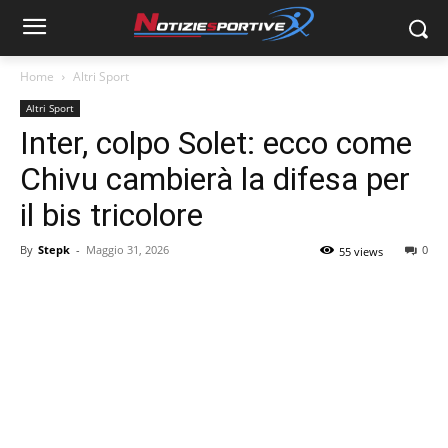
Home
Altri Sport
Altri Sport
Inter, colpo Solet: ecco come
Chivu cambierà la difesa per
il bis tricolore
By
Stepk
-
Maggio 31, 2026
0
55 views