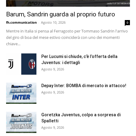
Barum, Sandrin guarda al proprio futuro
fh.communication
-
Agosto 10, 2026
0
Mentre in Italia si pensa al Ferragosto per Tommaso Sandrin l'arrivo
del giro di boa del mese estivo coinciderà con uno dei momenti
chiave...
Per Lucumi si chiude, c’è l’offerta della
Juventus: i dettagli
Agosto 9, 2026
Depay Inter: BOMBA di mercato in attacco!
Agosto 9, 2026
Goretzka Juventus, colpo a sorpresa di
Spalletti
Agosto 9, 2026