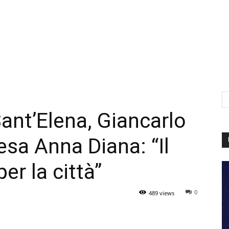
ant’Elena, Giancarlo
esa Anna Diana: “Il
r la città”
0
489 views