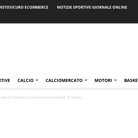
ISTOSICURO ECOMMERCE
NOTIZIE SPORTIVE GIORNALE ONLINE
RTIVE
CALCIO
CALCIOMERCATO
MOTORI
BASKE
arlo Di Gennaro e Teresa Anna Diana: “Il nostro...