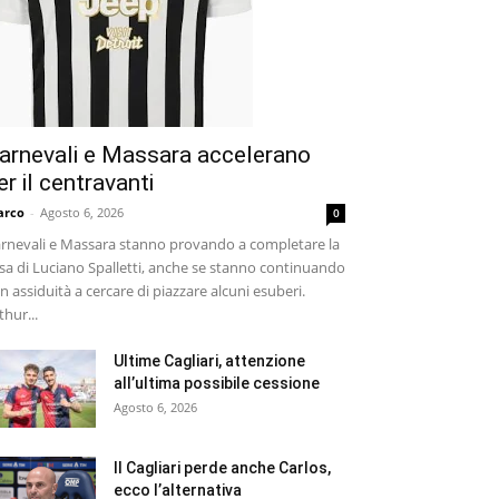
arnevali e Massara accelerano
er il centravanti
arco
-
Agosto 6, 2026
0
rnevali e Massara stanno provando a completare la
sa di Luciano Spalletti, anche se stanno continuando
n assiduità a cercare di piazzare alcuni esuberi.
thur...
Ultime Cagliari, attenzione
all’ultima possibile cessione
Agosto 6, 2026
Il Cagliari perde anche Carlos,
ecco l’alternativa