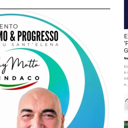
E
‘
G
Ne
Ex
è 
in
e..