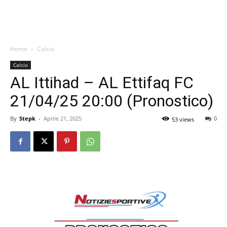
Home
Calcio
Calcio
AL Ittihad – AL Ettifaq FC
21/04/25 20:00 (Pronostico)
By
Stepk
-
Aprile 21, 2025
0
53 views