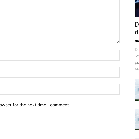
D
d
m
Do
Se
pi
Ma
owser for the next time I comment.