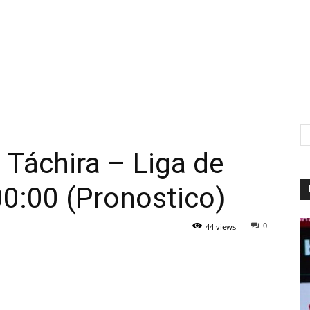
 Táchira – Liga de
0:00 (Pronostico)
0
44 views