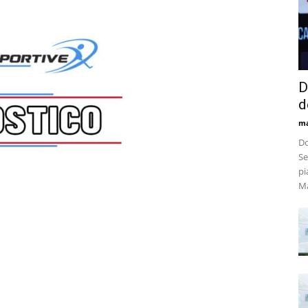
D
d
m
Do
Se
pi
Ma