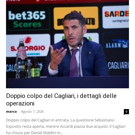
Doppio colpo del Cagliari, i dettagli delle
operazioni
marco
-
Agosto 7, 2026
0
Doppio colpo del Cagliari in entrata. La questione Sebastiano
Esposito resta aperta, mentre Accardi piazza due acquisti. Il Cagliari
ha chiuso per Daniel Maldini in...