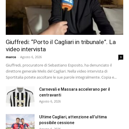
Giuffredi: “Porto il Cagliari in tribunale”. La
video intervista
marco
-
Agosto 6, 2026
0
Giuffredi, procuratore di Sebastiano Esposito, ha denunciato il
direttore generale Melis del Cagliari. Nella video intervista di
Sportitalia potete ascoltare le sue parole integralmente. Copia e...
Carnevali e Massara accelerano per il
centravanti
Agosto 6, 2026
Ultime Cagliari, attenzione all’ultima
possibile cessione
Agosto 6, 2026