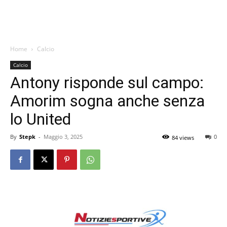
Home
Calcio
Calcio
Antony risponde sul campo:
Amorim sogna anche senza
lo United
By
Stepk
-
Maggio 3, 2025
0
84 views