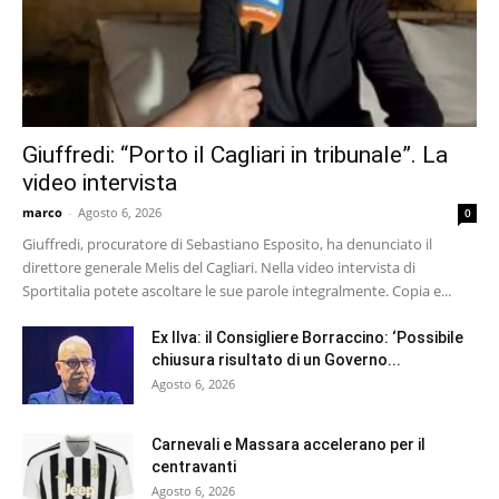
Giuffredi: “Porto il Cagliari in tribunale”. La
video intervista
marco
-
Agosto 6, 2026
0
Giuffredi, procuratore di Sebastiano Esposito, ha denunciato il
direttore generale Melis del Cagliari. Nella video intervista di
Sportitalia potete ascoltare le sue parole integralmente. Copia e...
Ex Ilva: il Consigliere Borraccino: ‘Possibile
chiusura risultato di un Governo...
Agosto 6, 2026
Carnevali e Massara accelerano per il
centravanti
Agosto 6, 2026