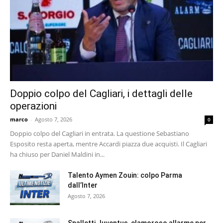
Doppio colpo del Cagliari, i dettagli delle
operazioni
marco
-
Agosto 7, 2026
0
Doppio colpo del Cagliari in entrata. La questione Sebastiano
Esposito resta aperta, mentre Accardi piazza due acquisti. Il Cagliari
ha chiuso per Daniel Maldini in...
Talento Aymen Zouin: colpo Parma
dall’Inter
Agosto 7, 2026