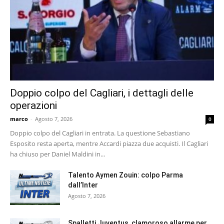
Doppio colpo del Cagliari, i dettagli delle
operazioni
marco
-
Agosto 7, 2026
0
Doppio colpo del Cagliari in entrata. La questione Sebastiano
Esposito resta aperta, mentre Accardi piazza due acquisti. Il Cagliari
ha chiuso per Daniel Maldini in...
Talento Aymen Zouin: colpo Parma
dall’Inter
Agosto 7, 2026
Spalletti Juventus, clamoroso allarme per