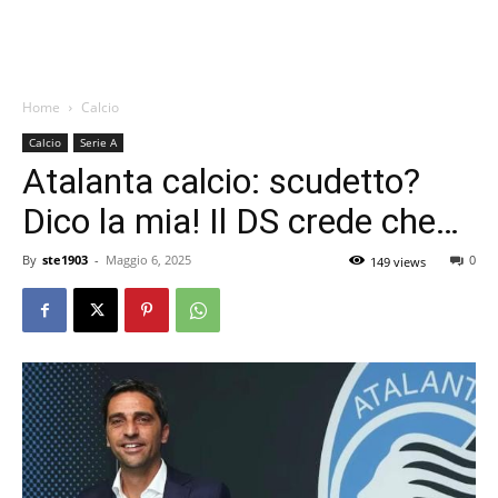
Home
Calcio
Calcio
Serie A
Atalanta calcio: scudetto?
Dico la mia! Il DS crede che…
By
ste1903
-
Maggio 6, 2025
0
149 views