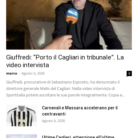
Giuffredi: “Porto il Cagliari in tribunale”. La
video intervista
marco
-
Agosto 6, 2026
0
Giuffredi, procuratore di Sebastiano Esposito, ha denunciato il
direttore generale Melis del Cagliari. Nella video intervista di
Sportitalia potete ascoltare le sue parole integralmente. Copia e...
Carnevali e Massara accelerano per il
centravanti
Agosto 6, 2026
Ultime Cagliari, attenzione all’ultima