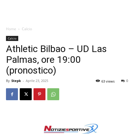
Home
Calcio
Calcio
Athletic Bilbao – UD Las
Palmas, ore 19:00
(pronostico)
By
Stepk
-
Aprile 23, 2025
0
63 views