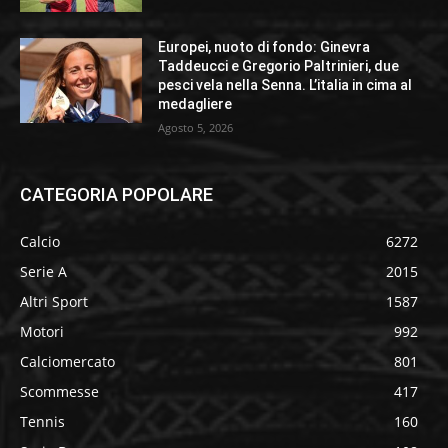
Europei, nuoto di fondo: Ginevra
Taddeucci e Gregorio Paltrinieri, due
pesci vela nella Senna. L’italia in cima al
medagliere
Agosto 5, 2026
CATEGORIA POPOLARE
Calcio
6272
Serie A
2015
Altri Sport
1587
Motori
992
Calciomercato
801
Scommesse
417
Tennis
160