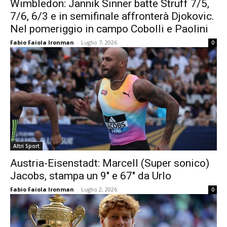
Wimbledon: Jannik Sinner batte Struff 7/5,
7/6, 6/3 e in semifinale affronterà Djokovic.
Nel pomeriggio in campo Cobolli e Paolini
Fabio Faiola Ironman
-
Luglio 7, 2026
0
Altri Sport
Austria-Eisenstadt: Marcell (Super sonico)
Jacobs, stampa un 9″ e 67″ da Urlo
Fabio Faiola Ironman
-
Luglio 2, 2026
0