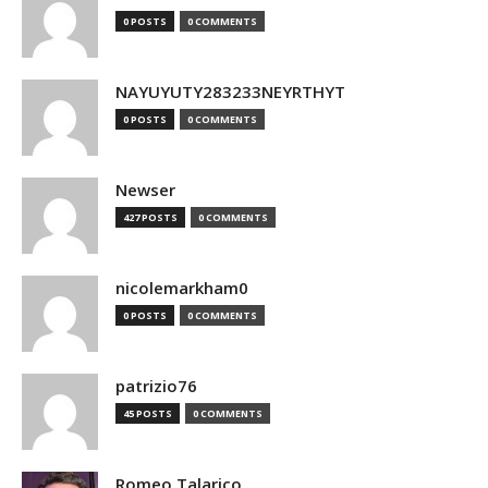
0 POSTS
0 COMMENTS
NAYUYUTY283233NEYRTHYT
0 POSTS
0 COMMENTS
Newser
427 POSTS
0 COMMENTS
nicolemarkham0
0 POSTS
0 COMMENTS
patrizio76
45 POSTS
0 COMMENTS
Romeo Talarico