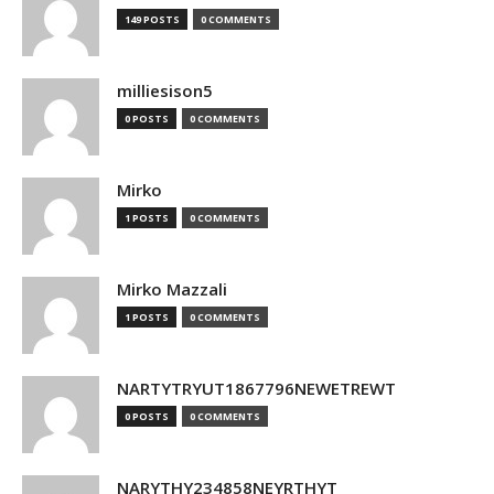
149 POSTS
0 COMMENTS
milliesison5
0 POSTS
0 COMMENTS
Mirko
1 POSTS
0 COMMENTS
Mirko Mazzali
1 POSTS
0 COMMENTS
NARTYTRYUT1867796NEWETREWT
0 POSTS
0 COMMENTS
NARYTHY234858NEYRTHYT