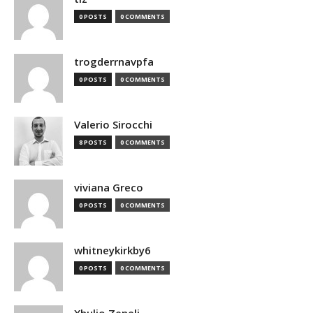
0 POSTS
0 COMMENTS
trogderrnavpfa
0 POSTS
0 COMMENTS
Valerio Sirocchi
8 POSTS
0 COMMENTS
viviana Greco
0 POSTS
0 COMMENTS
whitneykirkby6
0 POSTS
0 COMMENTS