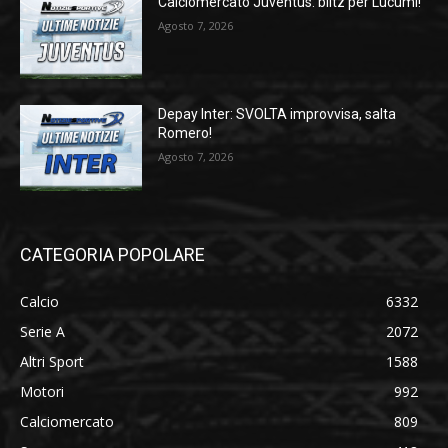
Calciomercato Juventus: blitz per Lucumí!
Agosto 7, 2026
Depay Inter: SVOLTA improvvisa, salta
Romero!
Agosto 7, 2026
CATEGORIA POPOLARE
Calcio
6332
Serie A
2072
Altri Sport
1588
Motori
992
Calciomercato
809