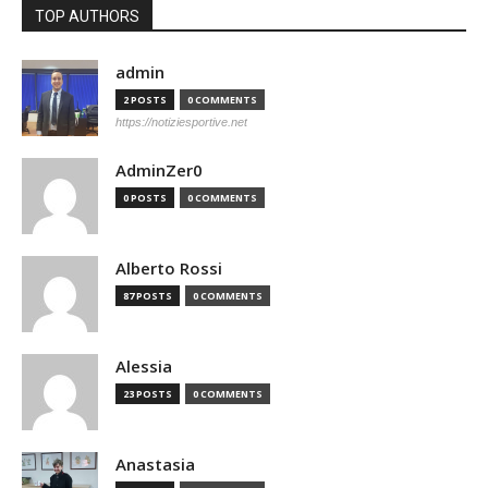
TOP AUTHORS
admin
2 POSTS
0 COMMENTS
https://notiziesportive.net
AdminZer0
0 POSTS
0 COMMENTS
Alberto Rossi
87 POSTS
0 COMMENTS
Alessia
23 POSTS
0 COMMENTS
Anastasia