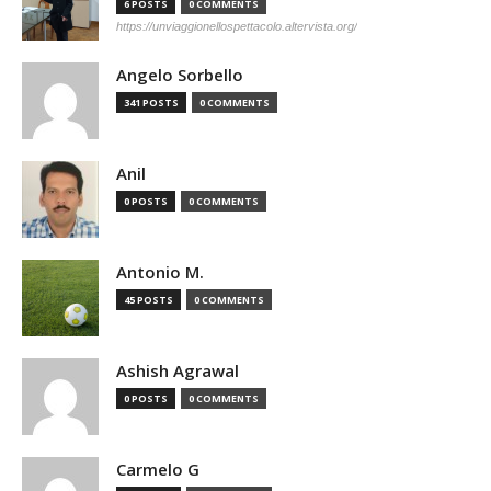
6 POSTS
0 COMMENTS
https://unviaggionellospettacolo.altervista.org/
Angelo Sorbello
341 POSTS
0 COMMENTS
Anil
0 POSTS
0 COMMENTS
Antonio M.
45 POSTS
0 COMMENTS
Ashish Agrawal
0 POSTS
0 COMMENTS
Carmelo G