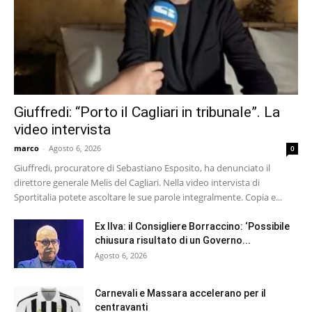
Giuffredi: “Porto il Cagliari in tribunale”. La
video intervista
marco
-
Agosto 6, 2026
0
Giuffredi, procuratore di Sebastiano Esposito, ha denunciato il
direttore generale Melis del Cagliari. Nella video intervista di
Sportitalia potete ascoltare le sue parole integralmente. Copia e...
Ex Ilva: il Consigliere Borraccino: ‘Possibile
chiusura risultato di un Governo...
Agosto 6, 2026
Carnevali e Massara accelerano per il
centravanti