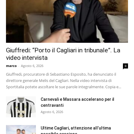
Giuffredi: “Porto il Cagliari in tribunale”. La
video intervista
marco
-
Agosto 6, 2026
0
Giuffredi, procuratore di Sebastiano Esposito, ha denunciato il
direttore generale Melis del Cagliari. Nella video intervista di
Sportitalia potete ascoltare le sue parole integralmente. Copia e...
Carnevali e Massara accelerano per il
centravanti
Agosto 6, 2026
Ultime Cagliari, attenzione all’ultima
possibile cessione